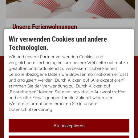
Unsere Ferienwohnungen
mehr
Wir verwenden Cookies und andere
Technologien.
Wir und unsere Partner verwenden Cookies und
vergleichbare Technologien, um unsere Webseite optimal zu
KONTAKT
UNSERE FERIENWOHNUNG
IN OBERSTDORF
gestalten und fortlaufend zu verbessern. Dabei können
Haus Span
personenbezogene Daten wie Browserinformationen erfasst
Margret U. Josef Span
Unsere Ferienwohnungen
Gelbe Buind 8
und analysiert werden. Durch Klicken auf „Alle akzeptieren“
Freizeit in Oberstdorf
87561 Oberstdorf
Anfrage
stimmen Sie der Verwendung zu. Durch Klicken auf
DEUTSCHLAND
Anreise
„Einstellungen“ können Sie eine individuelle Auswahl treffen
Tel.
+49 8322 6140
Mobil
+49 151 502 502 72
und erteilte Einwilligungen für die Zukunft widerrufen.
info@span-oberstdorf.de
Weitere Informationen erhalten Sie in unserer
BERGBAHNTICKET
URLAUB IN OBERSTDORF
Datenschutzerklärung.
INKLUSIVE!
Erholung pur in unseren
gemütlichen Ferienwohnungen
Freuen Sie sich auf Ihr
in Oberstdorf im Allgäu.
Gipfelerlebnis!
Alle akzeptieren
Bei uns können Sie sich das
Genießen Sie Ihren Urlaub in
Bergbahnticket kostenlos vor
Oberstdorf mit traumhaftem
Ort auf Ihre Gästekarte