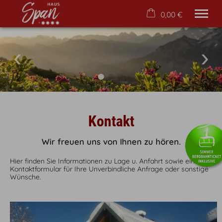
0,00 €
×
22. bis 29. August
Warenkorb ist leer
2 Erwachsene
Willkommen
Ferienwohnungen
Kontakt
Freizeit
Lage & Anreise
Wir freuen uns von Ihnen zu hören.
Kontakt
Hier finden Sie Informationen zu Lage u. Anfahrt sowie ein
Tel.
08322 6140
Kontaktformular für Ihre Unverbindliche Anfrage oder sonstige
Wünsche.